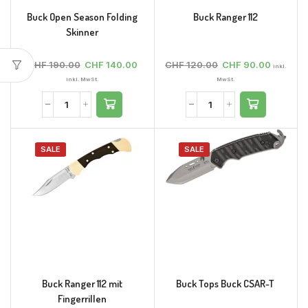
Buck Open Season Folding
Buck Ranger 112
Skinner
CHF
190.00
CHF
140.00
CHF
120.00
CHF
90.00
inkl.
inkl. MwSt.
MwSt.
SALE
SALE
Buck Ranger 112 mit
Buck Tops Buck CSAR-T
Fingerrillen