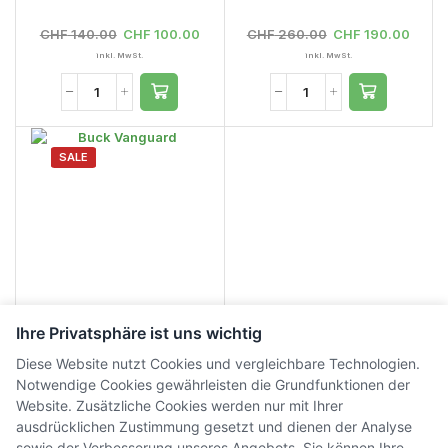
CHF
140.00
CHF
100.00
CHF
260.00
CHF
190.00
inkl. MwSt.
inkl. MwSt.
SALE
Ihre Privatsphäre ist uns wichtig
Buck Vanguard
Diese Website nutzt Cookies und vergleichbare Technologien.
Notwendige Cookies gewährleisten die Grundfunktionen der
Website. Zusätzliche Cookies werden nur mit Ihrer
CHF
190.00
CHF
140.00
ausdrücklichen Zustimmung gesetzt und dienen der Analyse
inkl. MwSt.
sowie der Verbesserung unseres Angebots. Sie können Ihre