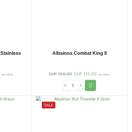
Stainless
Albainox Combat King II
CHF
150.00
CHF
110.00
inkl. MwSt.
inkl. MwSt.
SALE