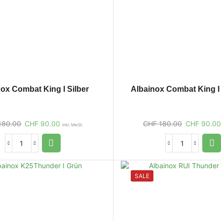
ox Combat King I Silber
Albainox Combat King I 
180.00
CHF
90.00
CHF
180.00
CHF
90.00
inkl. MwSt.
SALE