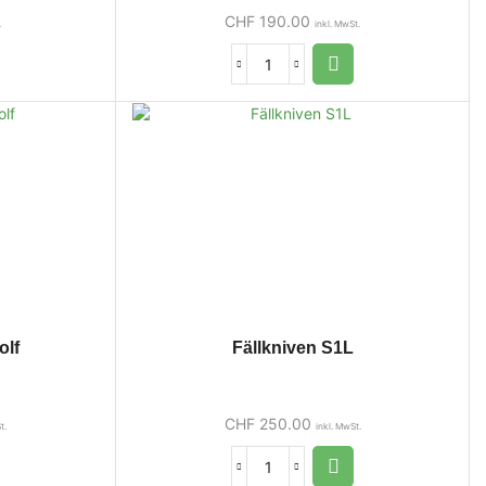
CHF
190.00
.
inkl. MwSt.
olf
Fällkniven S1L
CHF
250.00
t.
inkl. MwSt.