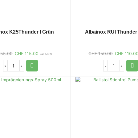
nox K25Thunder I Grün
Albainox RUI Thunder 
55.00
CHF
115.00
CHF
150.00
CHF
110.0
inkl. MwSt.