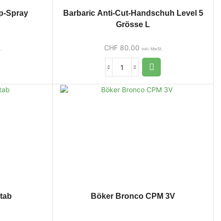
mp-Spray
Barbaric Anti-Cut-Handschuh Level 5
Grösse L
CHF
80.00
.
inkl. MwSt.
tab
Böker Bronco CPM 3V