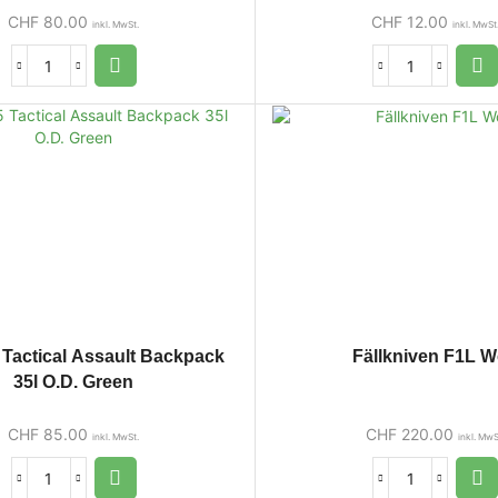
CHF
80.00
CHF
12.00
inkl. MwSt.
inkl. MwSt
 Tactical Assault Backpack
Fällkniven F1L W
35l O.D. Green
CHF
85.00
CHF
220.00
inkl. MwSt.
inkl. MwS