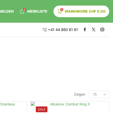
0
0
MELDEN
MERKLISTE
WARENKORB
CHF
0.00
+41 44 860 81 81
Zeigen
SALE