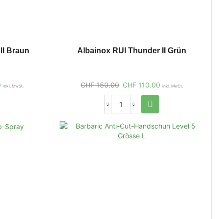
II Braun
Albainox RUI Thunder II Grün
0
CHF
150.00
CHF
110.00
inkl. MwSt.
inkl. MwSt.