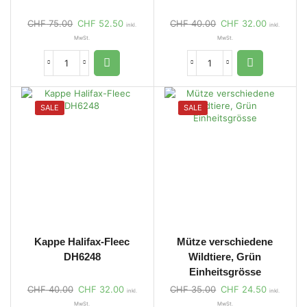
CHF
75.00
CHF
52.50
CHF
40.00
CHF
32.00
inkl.
inkl.
MwSt.
MwSt.
SALE
SALE
Kappe Halifax-Fleec
Mütze verschiedene
DH6248
Wildtiere, Grün
Einheitsgrösse
CHF
40.00
CHF
32.00
CHF
35.00
CHF
24.50
inkl.
inkl.
MwSt.
MwSt.