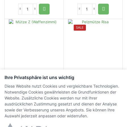
SALE
Ihre Privatsphäre ist uns wichtig
Mütze Z (Waffenzimmi)
Pelzmütze Risa
Diese Website nutzt Cookies und vergleichbare Technologien.
Notwendige Cookies gewährleisten die Grundfunktionen der
Website. Zusätzliche Cookies werden nur mit Ihrer
CHF
15.00
CHF
60.00
CHF
48.00
ausdrücklichen Zustimmung gesetzt und dienen der Analyse
inkl. MwSt.
inkl.
MwSt.
sowie der Verbesserung unseres Angebots. Sie können Ihre
Auswahl jederzeit anpassen oder widerrufen.