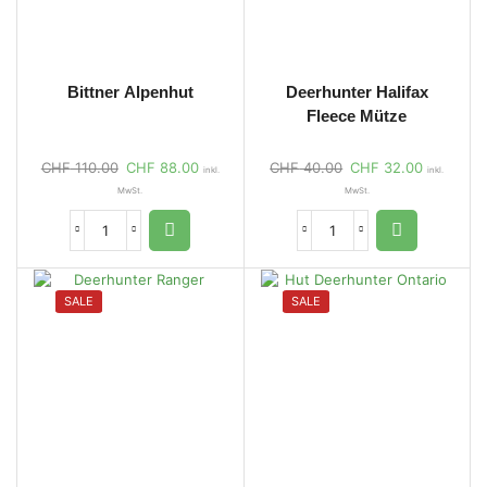
Bittner Alpenhut
Deerhunter Halifax
Fleece Mütze
CHF
110.00
CHF
88.00
CHF
40.00
CHF
32.00
inkl.
inkl.
MwSt.
MwSt.
SALE
SALE