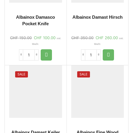
Albainox Damasco
Albainox Damast Hirsch
Pocket Knife
CHF
150.00
CHF
100.00
CHF
350.00
CHF
260.00
inkl.
inkl.
MwSt.
MwSt.
SALE
SALE
Albainox Damast Keiler
Albainox Fine Wood