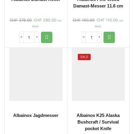
Damast-Messer 11.6 cm
CHF
378.00
CHF
280.00
CHF
150.00
CHF
110.00
inkl.
inkl.
MwSt.
MwSt.
SALE
Albainox Jagdmesser
Albainox K25 Alaska
Bushcraft / Survival
pocket Knife