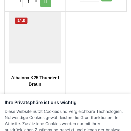
SALE
Albainox K25 Thunder I
Braun
CHF
155.00
CHF
115.00
inkl.
Ihre Privatsphäre ist uns wichtig
MwSt.
Diese Website nutzt Cookies und vergleichbare Technologien.
Notwendige Cookies gewährleisten die Grundfunktionen der
Website. Zusätzliche Cookies werden nur mit Ihrer
ausdrücklichen Zustimmung gesetzt und dienen der Analyse