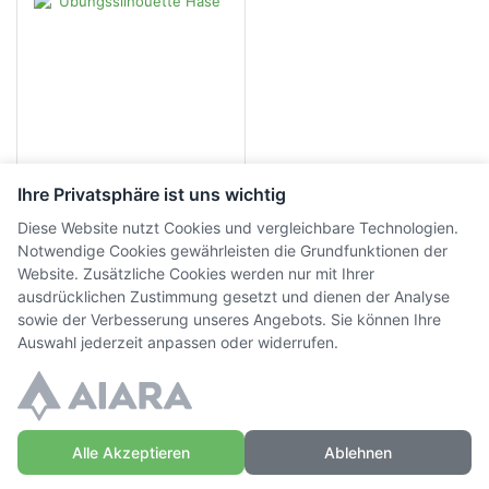
Ihre Privatsphäre ist uns wichtig
Diese Website nutzt Cookies und vergleichbare Technologien.
Übungssilhouette Hase
Notwendige Cookies gewährleisten die Grundfunktionen der
Website. Zusätzliche Cookies werden nur mit Ihrer
ausdrücklichen Zustimmung gesetzt und dienen der Analyse
CHF
56.00
inkl. MwSt.
sowie der Verbesserung unseres Angebots. Sie können Ihre
Auswahl jederzeit anpassen oder widerrufen.
Alle Akzeptieren
Ablehnen
© Copyright WaffenZimmi | Powered by
Sidora AG