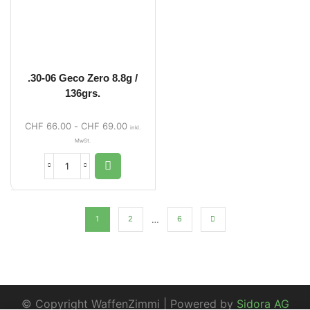
.30-06 Geco Zero 8.8g /
136grs.
CHF
66.00
-
CHF
69.00
inkl.
MwSt.
…
1
2
6
© Copyright WaffenZimmi | Powered by
Sidora AG