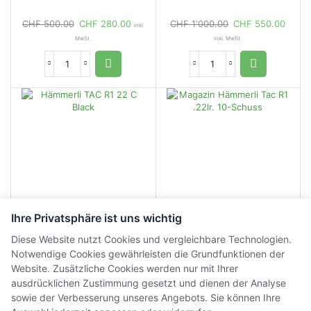
CHF
500.00
CHF
280.00
CHF
1'000.00
CHF
550.00
inkl.
MwSt.
inkl. MwSt.
Ihre Privatsphäre ist uns wichtig
Diese Website nutzt Cookies und vergleichbare Technologien.
Hämmerli TAC R1 22 C
Magazin Hämmerli Tac
Notwendige Cookies gewährleisten die Grundfunktionen der
Black
R1 .22lr. 10-Schuss
Website. Zusätzliche Cookies werden nur mit Ihrer
ausdrücklichen Zustimmung gesetzt und dienen der Analyse
CHF
700.00
CHF
50.00
inkl. MwSt.
inkl. MwSt.
sowie der Verbesserung unseres Angebots. Sie können Ihre