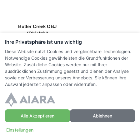
Butler Creek OBJ
(Objektiv)
Ihre Privatsphäre ist uns wichtig
CHF
20.00
inkl. MwSt.
Diese Website nutzt Cookies und vergleichbare Technologien.
Notwendige Cookies gewährleisten die Grundfunktionen der
Website. Zusätzliche Cookies werden nur mit Ihrer
ausdrücklichen Zustimmung gesetzt und dienen der Analyse
sowie der Verbesserung unseres Angebots. Sie können Ihre
Auswahl jederzeit anpassen oder widerrufen.
© Copyright WaffenZimmi | Powered by
Sidora AG
Datenschutz
|
AGB
|
Widerrufsrecht
|
Impressum
Alle Akzeptieren
Ablehnen
Einstellungen
Zuhause
Einloggen
Mehr