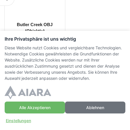
Butler Creek OBJ
(Objektiv)
Ihre Privatsphäre ist uns wichtig
CHF
20.00
inkl. MwSt.
Diese Website nutzt Cookies und vergleichbare Technologien.
Notwendige Cookies gewährleisten die Grundfunktionen der
Website. Zusätzliche Cookies werden nur mit Ihrer
ausdrücklichen Zustimmung gesetzt und dienen der Analyse
sowie der Verbesserung unseres Angebots. Sie können Ihre
Auswahl jederzeit anpassen oder widerrufen.
© Copyright WaffenZimmi | Powered by
Sidora AG
Datenschutz
|
AGB
|
Widerrufsrecht
|
Impressum
Alle Akzeptieren
Ablehnen
Einstellungen
Zuhause
Einloggen
Mehr