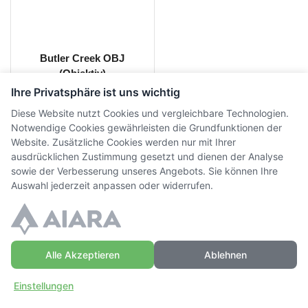
Butler Creek OBJ
(Objektiv)
Ihre Privatsphäre ist uns wichtig
CHF
20.00
inkl. MwSt.
Diese Website nutzt Cookies und vergleichbare Technologien.
Notwendige Cookies gewährleisten die Grundfunktionen der
Website. Zusätzliche Cookies werden nur mit Ihrer
ausdrücklichen Zustimmung gesetzt und dienen der Analyse
sowie der Verbesserung unseres Angebots. Sie können Ihre
Auswahl jederzeit anpassen oder widerrufen.
© Copyright WaffenZimmi | Powered by
Sidora AG
Datenschutz
|
AGB
|
Widerrufsrecht
|
Impressum
Alle Akzeptieren
Ablehnen
Einstellungen
Zuhause
Einloggen
Mehr