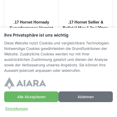
.17 Hornet Hornady
.17 Hornet Sellier &
Superformance Varmint
Bellot V-Max 1.3g / 20grs.
V-Max 20grs.
Ihre Privatsphäre ist uns wichtig
CHF
42.00
-
CHF
45.00
CHF
30.00
-
CHF
33.00
inkl.
inkl.
Diese Website nutzt Cookies und vergleichbare Technologien.
MwSt.
MwSt.
Notwendige Cookies gewährleisten die Grundfunktionen der
Website. Zusätzliche Cookies werden nur mit Ihrer
ausdrücklichen Zustimmung gesetzt und dienen der Analyse
sowie der Verbesserung unseres Angebots. Sie können Ihre
Auswahl jederzeit anpassen oder widerrufen.
© Copyright WaffenZimmi | Powered by
Sidora AG
Datenschutz
|
AGB
|
Widerrufsrecht
|
Impressum
Alle Akzeptieren
Ablehnen
Einstellungen
Zuhause
Einloggen
Mehr