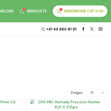
0
0
MELDEN
MERKLISTE
WARENKORB
CHF
0.00
+41 44 860 81 81
Zeigen