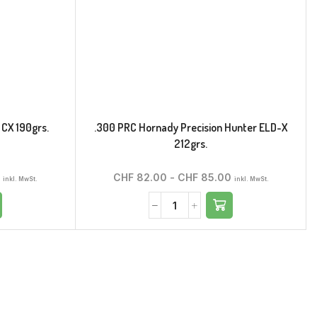
 CX 190grs.
.300 PRC Hornady Precision Hunter ELD-X
212grs.
CHF
82.00
-
CHF
85.00
inkl. MwSt.
inkl. MwSt.