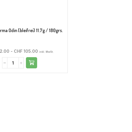
ma Odin (bleifrei) 11.7g / 180grs.
2.00
-
CHF
105.00
inkl. MwSt.