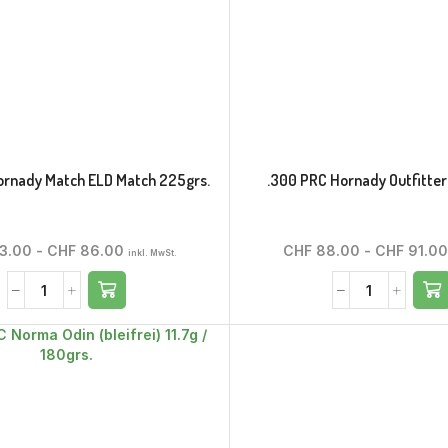
ornady Match ELD Match 225grs.
.300 PRC Hornady Outfitter
3.00
-
CHF
86.00
CHF
88.00
-
CHF
91.00
inkl. MwSt.