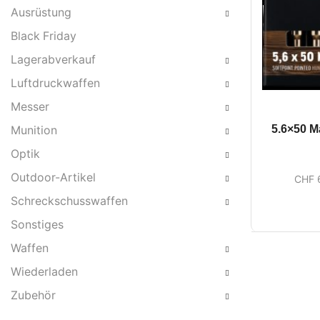
Ausrüstung
Black Friday
Lagerabverkauf
Luftdruckwaffen
Messer
5.6×50 M
Munition
Optik
Outdoor-Artikel
CHF
Schreckschusswaffen
Sonstiges
Waffen
Wiederladen
Zubehör