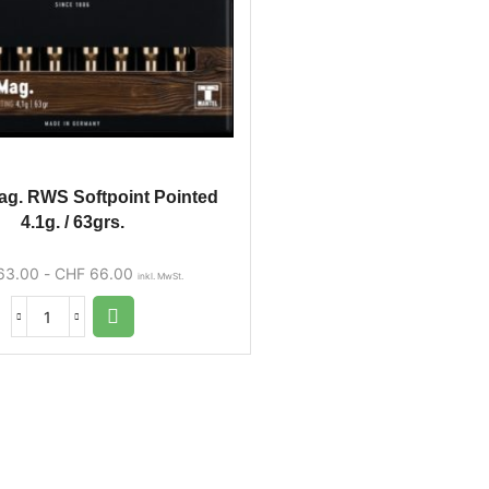
ag. RWS Softpoint Pointed
4.1g. / 63grs.
63.00
-
CHF
66.00
inkl. MwSt.