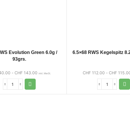
WS Evolution Green 6.0g /
6.5×68 RWS Kegelspitz 8.2
93grs.
40.00
-
CHF
143.00
CHF
112.00
-
CHF
115.0
inkl. MwSt.