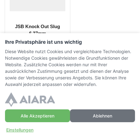
JSB Knock Out Slug
6.37mm
Ihre Privatsphäre ist uns wichtig
CHF
13.50
-
CHF
15.00
inkl.
Diese Website nutzt Cookies und vergleichbare Technologien.
MwSt.
Notwendige Cookies gewährleisten die Grundfunktionen der
Website. Zusätzliche Cookies werden nur mit Ihrer
ausdrücklichen Zustimmung gesetzt und dienen der Analyse
sowie der Verbesserung unseres Angebots. Sie können Ihre
Auswahl jederzeit anpassen oder widerrufen.
© Copyright WaffenZimmi | Powered by
Sidora AG
Datenschutz
|
AGB
|
Widerrufsrecht
|
Impressum
Alle Akzeptieren
Ablehnen
Einstellungen
Zuhause
Einloggen
Mehr