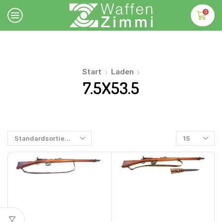
0
Start
Laden
7.5X53.5