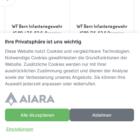
WF Bern Infanteriegewehr
WF Bern Infanteriegewehr
IG 89 / 7.5×53.5, Occasion
IG89, 7.5×53.5 Occasion
Ihre Privatsphäre ist uns wichtig
CHF
150.00
CHF
180.00
inkl. MwSt.
inkl. MwSt.
Diese Website nutzt Cookies und vergleichbare Technologien.
Notwendige Cookies gewährleisten die Grundfunktionen der
Website. Zusätzliche Cookies werden nur mit Ihrer
ausdrücklichen Zustimmung gesetzt und dienen der Analyse
sowie der Verbesserung unseres Angebots. Sie können Ihre
Auswahl jederzeit anpassen oder widerrufen.
© Copyright WaffenZimmi | Powered by
Sidora AG
Datenschutz
|
AGB
|
Widerrufsrecht
|
Impressum
Alle Akzeptieren
Ablehnen
Einstellungen
Zuhause
Einloggen
Mehr