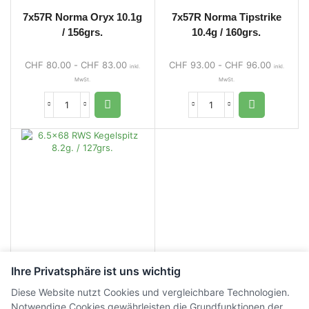
7x57R Norma Oryx 10.1g
7x57R Norma Tipstrike
/ 156grs.
10.4g / 160grs.
CHF
80.00
-
CHF
83.00
CHF
93.00
-
CHF
96.00
inkl.
inkl.
MwSt.
MwSt.
Ihre Privatsphäre ist uns wichtig
7x57R RWS Kegelspitz
Diese Website nutzt Cookies und vergleichbare Technologien.
10.5g. / 162grs.
Notwendige Cookies gewährleisten die Grundfunktionen der