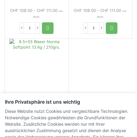
CHF
108.00
-
CHF
111.00
CHF
108.00
-
CHF
111.00
inkl.
inkl.
MwSt.
MwSt.
Ihre Privatsphäre ist uns wichtig
8.5×55 Blaser Norma
Diese Website nutzt Cookies und vergleichbare Technologien.
Softpoint 13.6g / 210grs.
Notwendige Cookies gewährleisten die Grundfunktionen der
Website. Zusätzliche Cookies werden nur mit Ihrer
CHF
80.00
-
CHF
83.00
ausdrücklichen Zustimmung gesetzt und dienen der Analyse
inkl.
MwSt.
sowie der Verbesserung unseres Angebots. Sie können Ihre