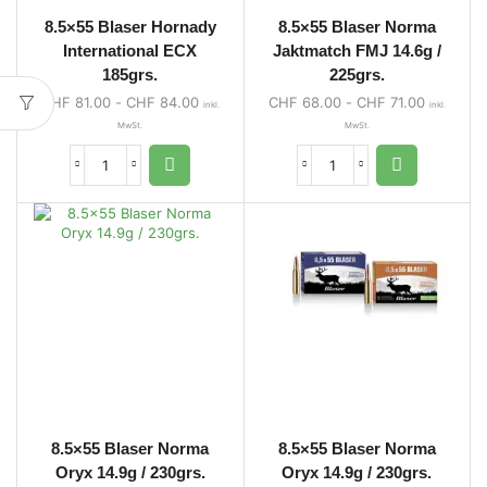
8.5×55 Blaser Hornady
8.5×55 Blaser Norma
International ECX
Jaktmatch FMJ 14.6g /
185grs.
225grs.
CHF
81.00
-
CHF
84.00
CHF
68.00
-
CHF
71.00
inkl.
inkl.
MwSt.
MwSt.
8.5×55 Blaser Norma
8.5×55 Blaser Norma
Oryx 14.9g / 230grs.
Oryx 14.9g / 230grs.