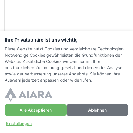
Ihre Privatsphäre ist uns wichtig
Diese Website nutzt Cookies und vergleichbare Technologien.
Arsenal Vienna,
Notwendige Cookies gewährleisten die Grundfunktionen der
Occasion
Website. Zusätzliche Cookies werden nur mit Ihrer
ausdrücklichen Zustimmung gesetzt und dienen der Analyse
CHF
230.00
inkl. MwSt.
sowie der Verbesserung unseres Angebots. Sie können Ihre
Auswahl jederzeit anpassen oder widerrufen.
Alle Akzeptieren
Ablehnen
© Copyright WaffenZimmi | Powered by
Sidora AG
Einstellungen
Datenschutz
|
AGB
|
Widerrufsrecht
|
Impressum
Zuhause
Einloggen
Mehr