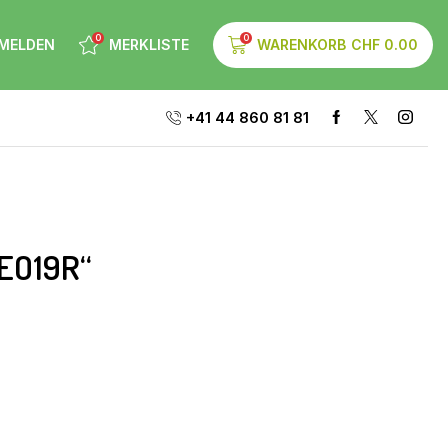
0
0
MELDEN
MERKLISTE
WARENKORB
CHF
0.00
+41 44 860 81 81
EO19R“