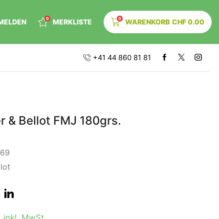
0
0
MELDEN
MERKLISTE
WARENKORB
CHF
0.00
+41 44 860 81 81
er & Bellot FMJ 180grs.
169
llot
0
inkl. MwSt.