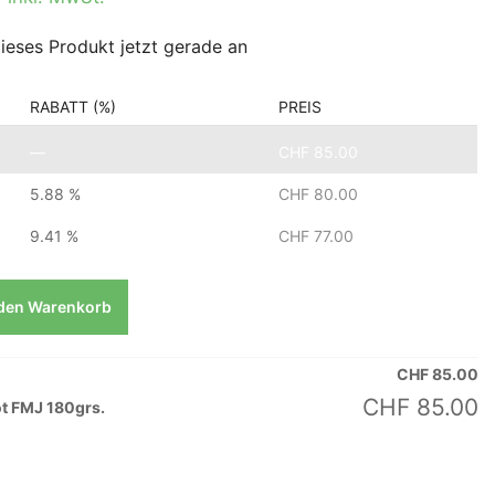
ieses Produkt jetzt gerade an
RABATT (%)
PREIS
—
CHF
85.00
5.88 %
CHF
80.00
9.41 %
CHF
77.00
 den Warenkorb
CHF
85.00
CHF
85.00
lot FMJ 180grs.