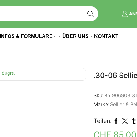
AN
INFOS & FORMULARE
ÜBER UNS
KONTAKT
.30-06 Selli
Sku:
85 906903 3
Marke:
Sellier & Be
Teilen:
CHF
85.0