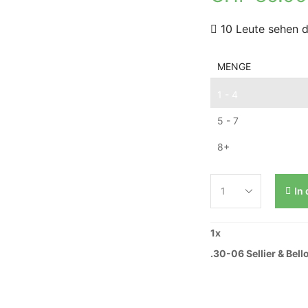
10 Leute sehen d
MENGE
1 - 4
5 - 7
8+
In
1
x
.30-06 Sellier & Bel