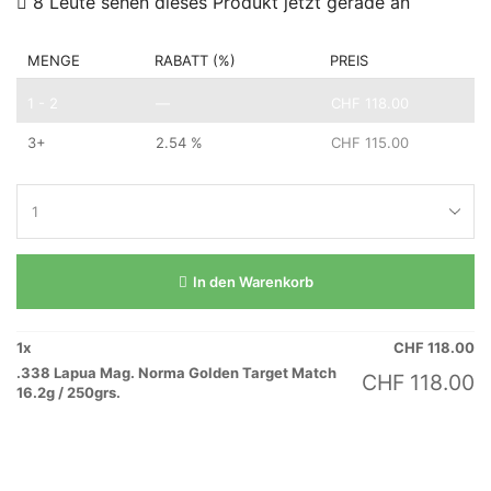
8 Leute sehen dieses Produkt jetzt gerade an
MENGE
RABATT (%)
PREIS
1 - 2
—
CHF
118.00
3+
2.54 %
CHF
115.00
In den Warenkorb
1
x
CHF
118.00
.338 Lapua Mag. Norma Golden Target Match
CHF
118.00
16.2g / 250grs.