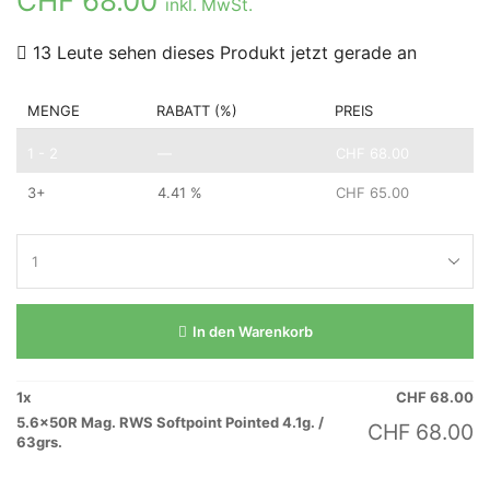
CHF
68.00
inkl. MwSt.
13 Leute sehen dieses Produkt jetzt gerade an
MENGE
RABATT (%)
PREIS
1 - 2
—
CHF
68.00
3+
4.41 %
CHF
65.00
In den Warenkorb
1
x
CHF
68.00
5.6x50R Mag. RWS Softpoint Pointed 4.1g. /
CHF
68.00
63grs.