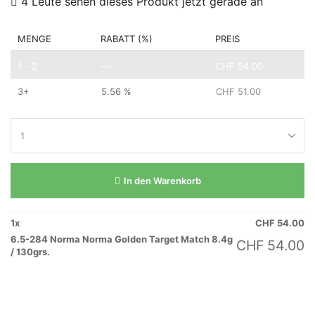
4 Leute sehen dieses Produkt jetzt gerade an
MENGE
RABATT (%)
PREIS
1 - 2
—
CHF
54.00
3+
5.56 %
CHF
51.00
In den Warenkorb
1
x
CHF
54.00
6.5-284 Norma Norma Golden Target Match 8.4g
CHF
54.00
/ 130grs.