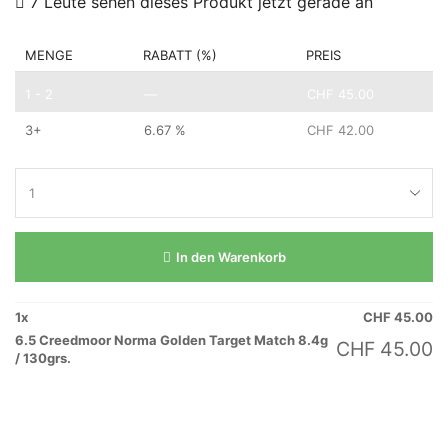
7 Leute sehen dieses Produkt jetzt gerade an
MENGE
RABATT (%)
PREIS
1 - 2
—
CHF
45.00
3+
6.67 %
CHF
42.00
In den Warenkorb
1
x
CHF
45.00
6.5 Creedmoor Norma Golden Target Match 8.4g
CHF
45.00
/ 130grs.