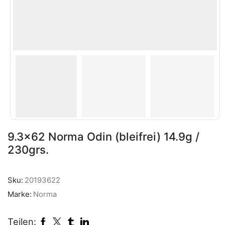
9.3×62 Norma Odin (bleifrei) 14.9g /
230grs.
Sku:
20193622
Marke:
Norma
Teilen: