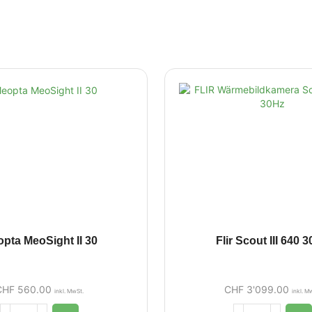
pta MeoSight II 30
Flir Scout III 640 
CHF
560.00
CHF
3'099.00
inkl. MwSt.
inkl. M