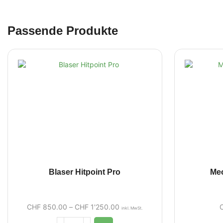
Passende Produkte
Blaser Hitpoint Pro
Meo
CHF
850.00
–
CHF
1'250.00
inkl. MwSt.