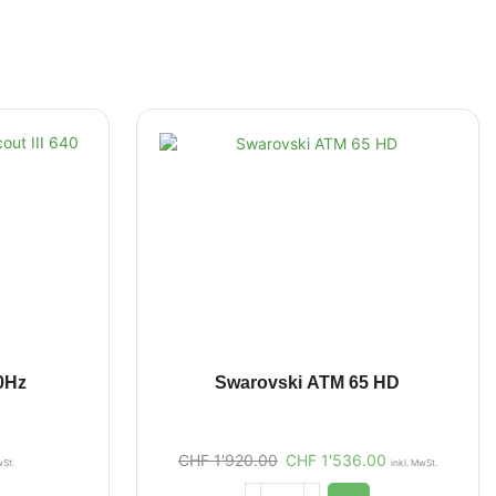
30Hz
Swarovski ATM 65 HD
CHF
1'920.00
CHF
1'536.00
wSt.
inkl. MwSt.