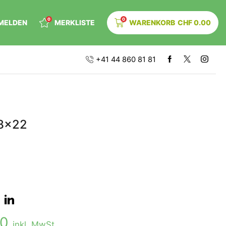
0
0
MELDEN
MERKLISTE
WARENKORB
CHF
0.00
+41 44 860 81 81
 8×22
00
inkl. MwSt.