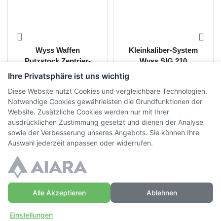
Wyss Waffen
Kleinkaliber-System
Putzstock Zentrier-
Wyss SIG 210
Vorrichtung Stgw.90
Ihre Privatsphäre ist uns wichtig
CHF
48.00
CHF
1'200.00
inkl. MwSt.
inkl. MwSt.
Diese Website nutzt Cookies und vergleichbare Technologien.
Notwendige Cookies gewährleisten die Grundfunktionen der
Website. Zusätzliche Cookies werden nur mit Ihrer
ausdrücklichen Zustimmung gesetzt und dienen der Analyse
sowie der Verbesserung unseres Angebots. Sie können Ihre
Auswahl jederzeit anpassen oder widerrufen.
Alle Akzeptieren
Ablehnen
© Copyright WaffenZimmi | Powered by
Sidora AG
Einstellungen
Datenschutz
|
AGB
|
Widerrufsrecht
|
Impressum