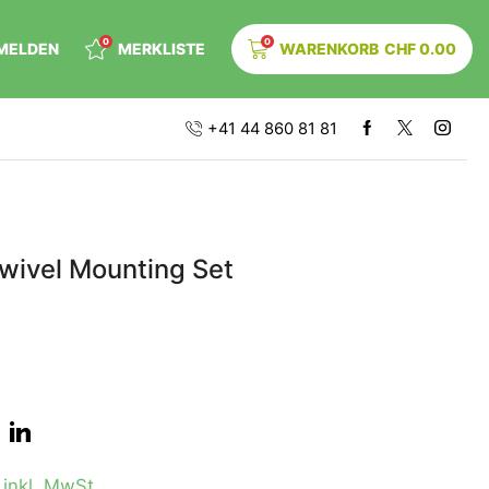
0
0
MELDEN
MERKLISTE
WARENKORB
CHF
0.00
+41 44 860 81 81
Swivel Mounting Set
0
inkl. MwSt.