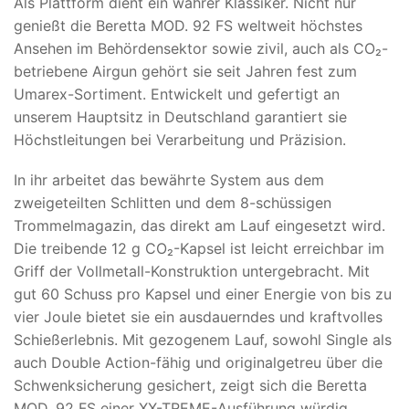
Als Plattform dient ein wahrer Klassiker. Nicht nur
genießt die Beretta MOD. 92 FS weltweit höchstes
Ansehen im Behördensektor sowie zivil, auch als CO₂-
betriebene Airgun gehört sie seit Jahren fest zum
Umarex-Sortiment. Entwickelt und gefertigt an
unserem Hauptsitz in Deutschland garantiert sie
Höchstleitungen bei Verarbeitung und Präzision.
In ihr arbeitet das bewährte System aus dem
zweigeteilten Schlitten und dem 8-schüssigen
Trommelmagazin, das direkt am Lauf eingesetzt wird.
Die treibende 12 g CO₂-Kapsel ist leicht erreichbar im
Griff der Vollmetall-Konstruktion untergebracht. Mit
gut 60 Schuss pro Kapsel und einer Energie von bis zu
vier Joule bietet sie ein ausdauerndes und kraftvolles
Schießerlebnis. Mit gezogenem Lauf, sowohl Single als
auch Double Action-fähig und originalgetreu über die
Schwenksicherung gesichert, zeigt sich die Beretta
MOD. 92 FS einer XX-TREME-Ausführung würdig.