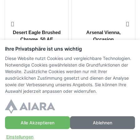
Desert Eagle Brushed
Arsenal Vienna,
Chrome .50 AE
Occasion
Ihre Privatsphäre ist uns wichtig
CHF
3'050.00
CHF
230.00
inkl. MwSt.
inkl. MwSt.
Diese Website nutzt Cookies und vergleichbare Technologien.
Notwendige Cookies gewährleisten die Grundfunktionen der
Website. Zusätzliche Cookies werden nur mit Ihrer
ausdrücklichen Zustimmung gesetzt und dienen der Analyse
sowie der Verbesserung unseres Angebots. Sie können Ihre
Auswahl jederzeit anpassen oder widerrufen.
Alle Akzeptieren
Ablehnen
© Copyright WaffenZimmi | Powered by
Sidora AG
Einstellungen
Datenschutz
|
AGB
|
Widerrufsrecht
|
Impressum