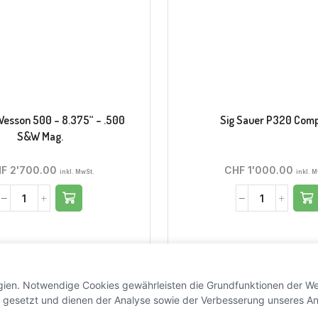
Wesson 500 – 8.375“ – .500
Sig Sauer P320 Com
S&W Mag.
HF
2'700.00
CHF
1'000.00
inkl. MwSt.
inkl. 
gien. Notwendige Cookies gewährleisten die Grundfunktionen der We
 gesetzt und dienen der Analyse sowie der Verbesserung unseres An