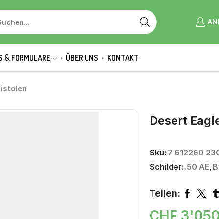
AN
S & FORMULARE
ÜBER UNS
KONTAKT
istolen
Desert Eagl
Sku:
7 612260 23
Schilder:
.50 AE
,
B
Teilen:
CHF
3'05