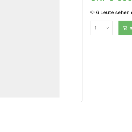
6 Leute sehen d
I