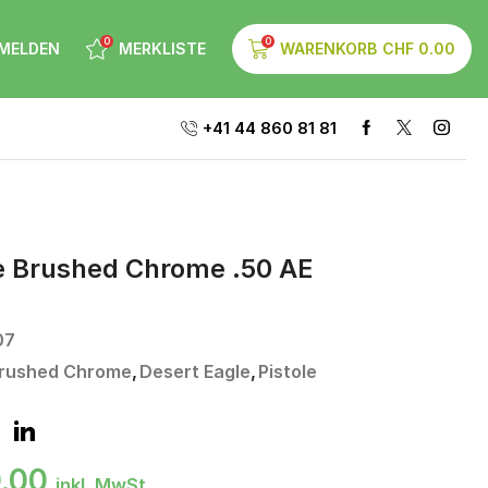
0
0
MELDEN
MERKLISTE
WARENKORB
CHF
0.00
+41 44 860 81 81
e Brushed Chrome .50 AE
07
rushed Chrome
,
Desert Eagle
,
Pistole
0.00
inkl. MwSt.