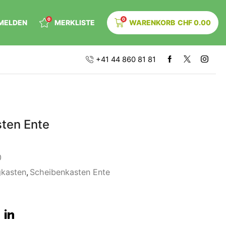
0
0
MELDEN
MERKLISTE
WARENKORB
CHF
0.00
+41 44 860 81 81
ten Ente
0
gkasten
,
Scheibenkasten Ente