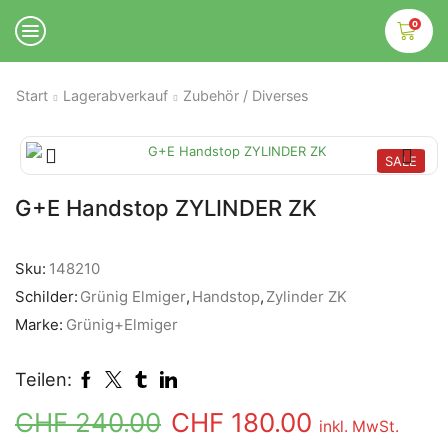
0
Start
Lagerabverkauf
Zubehör / Diverses
SALE
G+E Handstop ZYLINDER ZK
Sku:
148210
Schilder:
Grünig Elmiger
,
Handstop
,
Zylinder ZK
Marke:
Grünig+Elmiger
Teilen:
CHF
240.00
CHF
180.00
inkl. MwSt.