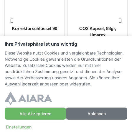
Korrekturschlüssel 90
CO2 Kapsel, 88gr,
Umarex
Ihre Privatsphäre ist uns wichtig
CHF
24.00
CHF
20.00
inkl. MwSt.
inkl. MwSt.
Diese Website nutzt Cookies und vergleichbare Technologien.
Notwendige Cookies gewährleisten die Grundfunktionen der
Website. Zusätzliche Cookies werden nur mit Ihrer
ausdrücklichen Zustimmung gesetzt und dienen der Analyse
sowie der Verbesserung unseres Angebots. Sie können Ihre
Auswahl jederzeit anpassen oder widerrufen.
Alle Akzeptieren
Ablehnen
© Copyright WaffenZimmi | Powered by
Sidora AG
Einstellungen
Datenschutz
|
AGB
|
Widerrufsrecht
|
Impressum
Zuhause
Einloggen
Mehr