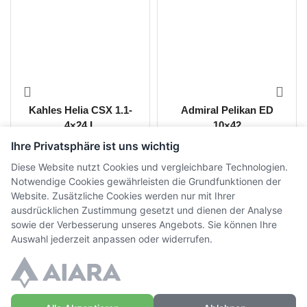
Kahles Helia CSX 1.1-
Admiral Pelikan ED
4×24 L
10×42
Ihre Privatsphäre ist uns wichtig
CHF
2'300.00
CHF
499.00
CHF
349.00
Diese Website nutzt Cookies und vergleichbare Technologien.
CHF
1'800.00
inkl. MwSt.
inkl. MwSt.
Notwendige Cookies gewährleisten die Grundfunktionen der
Website. Zusätzliche Cookies werden nur mit Ihrer
ausdrücklichen Zustimmung gesetzt und dienen der Analyse
sowie der Verbesserung unseres Angebots. Sie können Ihre
Auswahl jederzeit anpassen oder widerrufen.