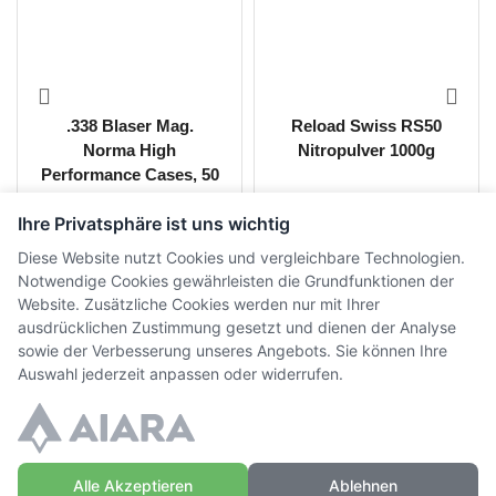
.338 Blaser Mag.
Reload Swiss RS50
Norma High
Nitropulver 1000g
Performance Cases, 50
Stk.
CHF
200.00
CHF
117.00
inkl. MwSt.
inkl. MwSt.
Ihre Privatsphäre ist uns wichtig
Diese Website nutzt Cookies und vergleichbare Technologien.
Notwendige Cookies gewährleisten die Grundfunktionen der
Website. Zusätzliche Cookies werden nur mit Ihrer
ausdrücklichen Zustimmung gesetzt und dienen der Analyse
sowie der Verbesserung unseres Angebots. Sie können Ihre
Auswahl jederzeit anpassen oder widerrufen.
© Copyright WaffenZimmi | Powered by
Sidora AG
Alle Akzeptieren
Ablehnen