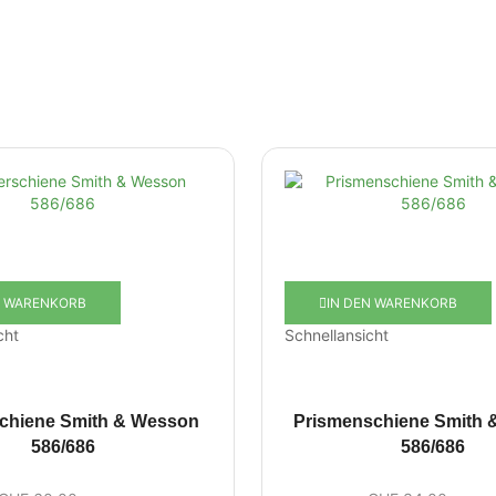
N WARENKORB
IN DEN WARENKORB
cht
Schnellansicht
chiene Smith & Wesson
Prismenschiene Smith 
586/686
586/686