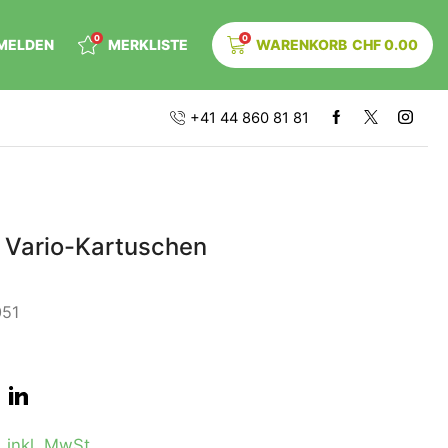
0
0
MELDEN
MERKLISTE
WARENKORB
CHF
0.00
+41 44 860 81 81
 Vario-Kartuschen
051
0
inkl. MwSt.