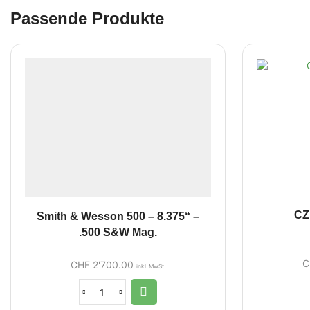
Passende Produkte
CZ
Smith & Wesson 500 – 8.375“ –
.500 S&W Mag.
C
CHF
2'700.00
inkl. MwSt.