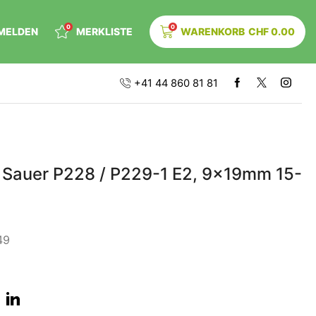
0
0
MELDEN
MERKLISTE
WARENKORB
CHF
0.00
+41 44 860 81 81
 Sauer P228 / P229-1 E2, 9x19mm 15-
49