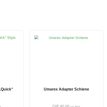
„Quick“
Umarex Adapter Schiene
CHF
40.00
t.
inkl. MwSt.