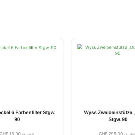
kel 6 Farbenfilter Stgw.
Wyss Zweibeinstütze 
90
Stgw. 90
CHF
16.00
CHF
295.00
inkl. MwSt.
inkl. MwS