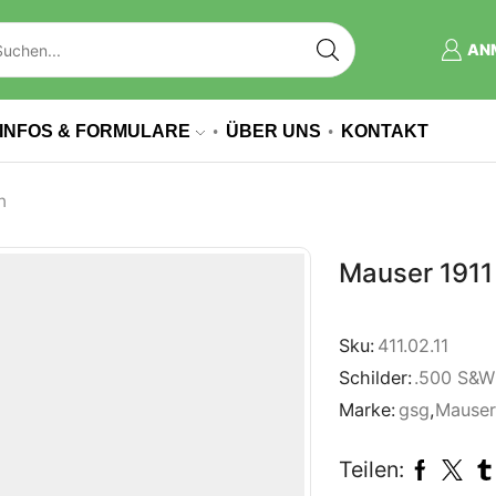
AN
INFOS & FORMULARE
ÜBER UNS
KONTAKT
n
Mauser 1911 
Sku:
411.02.11
Schilder:
.500 S&
Marke:
gsg
,
Mause
Teilen: