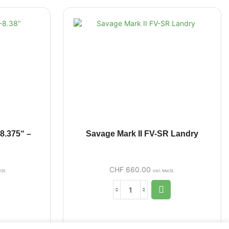
8.375“ –
Savage Mark II FV-SR Landry
CHF
660.00
wSt.
inkl. MwSt.