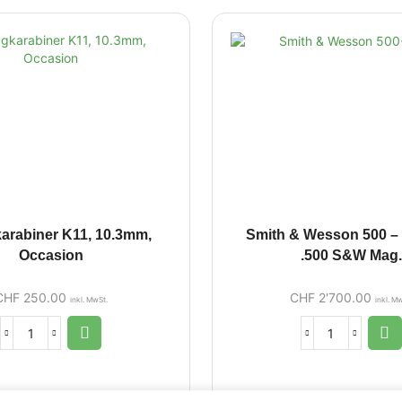
arabiner K11, 10.3mm,
Smith & Wesson 500 – 
Occasion
.500 S&W Mag.
CHF
250.00
CHF
2'700.00
inkl. MwSt.
inkl. M