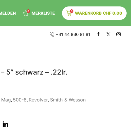
0
0
MELDEN
MERKLISTE
WARENKORB
CHF
0.00
+41 44 860 81 81
– 5″ schwarz – .22lr.
W Mag
,
500-8
,
Revolver
,
Smith & Wesson
r