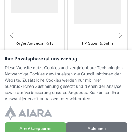
Ruger American Rifle
I.P. Sauer & Sohn
Ihre Privatsphäre ist uns wichtig
CHF
790.00
CHF
380.00
inkl. MwSt.
inkl. MwSt.
Diese Website nutzt Cookies und vergleichbare Technologien.
Notwendige Cookies gewährleisten die Grundfunktionen der
Website. Zusätzliche Cookies werden nur mit Ihrer
ausdrücklichen Zustimmung gesetzt und dienen der Analyse
sowie der Verbesserung unseres Angebots. Sie können Ihre
Auswahl jederzeit anpassen oder widerrufen.
Alle Akzeptieren
Ablehnen
© Copyright WaffenZimmi | Powered by
Sidora AG