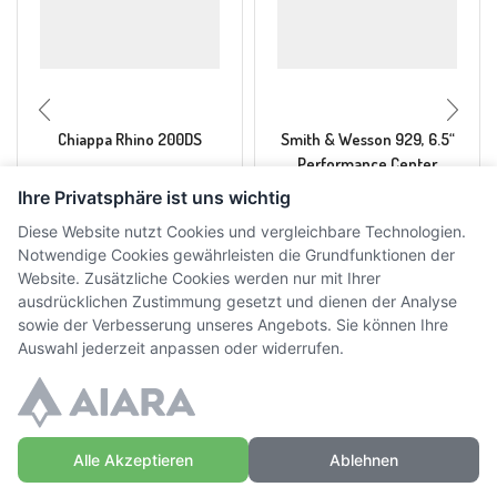
Chiappa Rhino 200DS
Smith & Wesson 929, 6.5“
Performance Center
Ihre Privatsphäre ist uns wichtig
CHF
1'330.00
CHF
2'295.00
inkl. MwSt.
inkl. MwSt.
Diese Website nutzt Cookies und vergleichbare Technologien.
Notwendige Cookies gewährleisten die Grundfunktionen der
Website. Zusätzliche Cookies werden nur mit Ihrer
ausdrücklichen Zustimmung gesetzt und dienen der Analyse
sowie der Verbesserung unseres Angebots. Sie können Ihre
Auswahl jederzeit anpassen oder widerrufen.
Alle Akzeptieren
Ablehnen
© Copyright WaffenZimmi | Powered by
Sidora AG