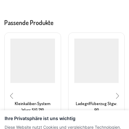
Passende Produkte
Kleinkaliber-System
Ladegriffüberzug Stgw.
Wyss SIG 210
90
Ihre Privatsphäre ist uns wichtig
CHF
1'200.00
CHF
24.00
inkl. MwSt.
inkl. MwSt.
Diese Website nutzt Cookies und vergleichbare Technologien.