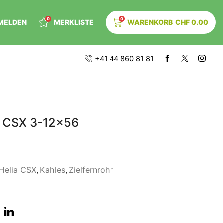
0
0
MELDEN
MERKLISTE
WARENKORB
CHF
0.00
+41 44 860 81 81
a CSX 3-12×56
Helia CSX
,
Kahles
,
Zielfernrohr