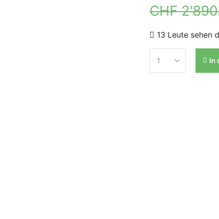
CHF
2'890
13 Leute sehen d
In