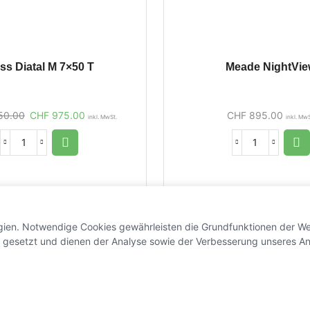
ss Diatal M 7×50 T
Meade NightVi
50.00
CHF
975.00
CHF
895.00
inkl. MwSt.
inkl. MwS
gien. Notwendige Cookies gewährleisten die Grundfunktionen der We
 gesetzt und dienen der Analyse sowie der Verbesserung unseres An