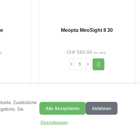
ew
Meopta MeoSight II 30
CHF
560.00
t.
inkl. MwSt.
bsite. Zusätzliche
Alle Akzeptieren
Ablehnen
gebots. Sie
Einstellungen
Datenschutz
|
AGB
|
Widerrufsrecht
|
Impressum