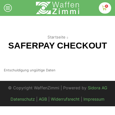
0
Startseite
SAFERPAY CHECKOUT
Entschuldigung ungültige Daten
© Copyright WaffenZimmi | Powered by
Sidora AG
Datenschutz
|
AGB
|
Widerrufsrecht
|
Impressum