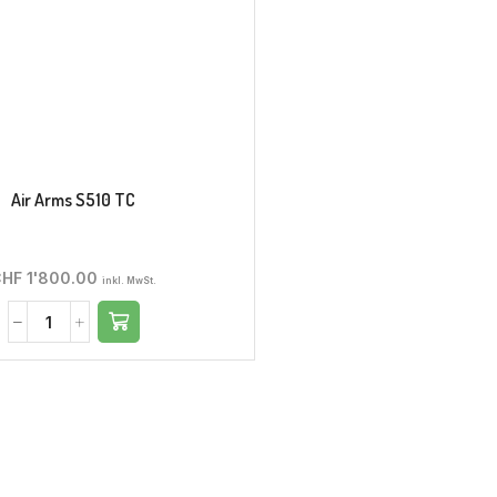
Air Arms S510 TC
CHF
1'800.00
inkl. MwSt.