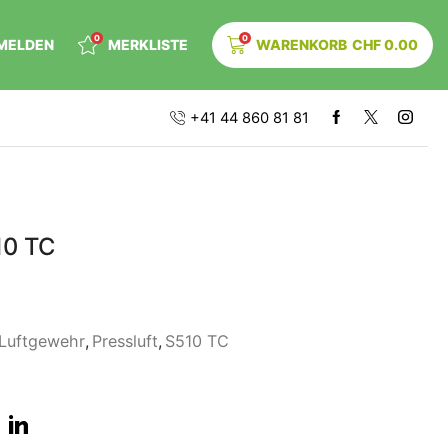
0
0
MELDEN
MERKLISTE
WARENKORB
CHF
0.00
+41 44 860 81 81
10 TC
Luftgewehr
,
Pressluft
,
S510 TC