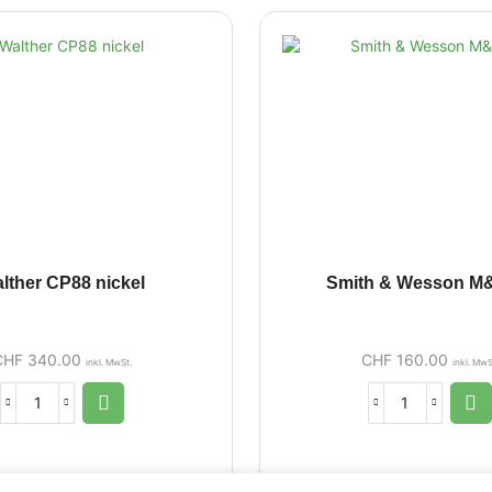
lther CP88 nickel
Smith & Wesson M
CHF
340.00
CHF
160.00
inkl. MwSt.
inkl. MwS