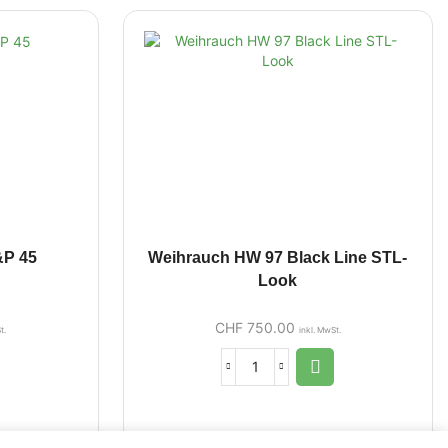
&P 45
Weihrauch HW 97 Black Line STL-
Look
CHF
750.00
t.
inkl. MwSt.