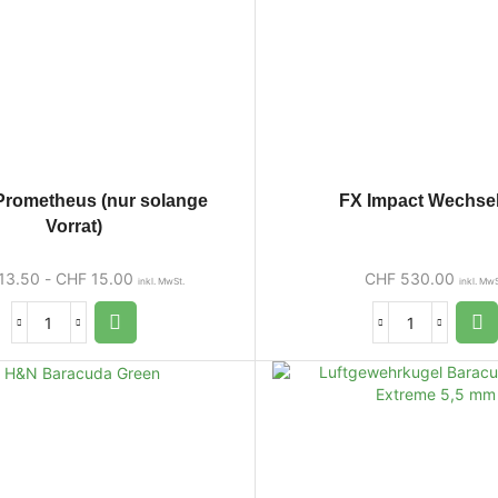
 Prometheus (nur solange
FX Impact Wechsel
Vorrat)
13.50
-
CHF
15.00
CHF
530.00
inkl. MwSt.
inkl. MwS