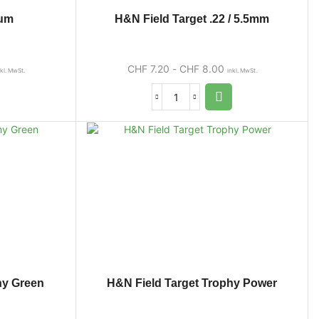
um
H&N Field Target .22 / 5.5mm
CHF
7.20
-
CHF
8.00
nkl. MwSt.
inkl. MwSt.
hy Green
H&N Field Target Trophy Power