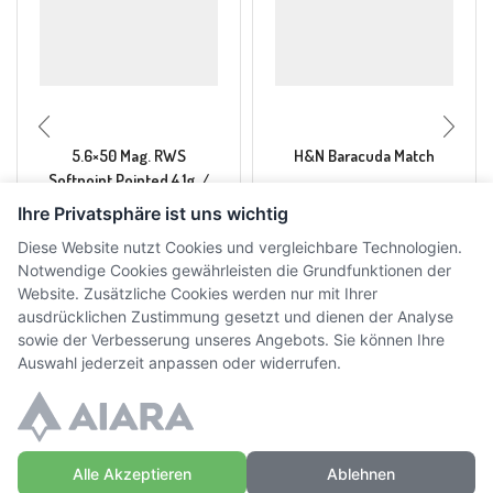
5.6×50 Mag. RWS
H&N Baracuda Match
Softpoint Pointed 4.1g. /
63grs.
Ihre Privatsphäre ist uns wichtig
CHF
63.00
-
CHF
66.00
CHF
8.10
-
CHF
15.00
inkl.
Diese Website nutzt Cookies und vergleichbare Technologien.
inkl. MwSt.
MwSt.
Notwendige Cookies gewährleisten die Grundfunktionen der
Website. Zusätzliche Cookies werden nur mit Ihrer
ausdrücklichen Zustimmung gesetzt und dienen der Analyse
sowie der Verbesserung unseres Angebots. Sie können Ihre
Auswahl jederzeit anpassen oder widerrufen.
Alle Akzeptieren
Ablehnen
© Copyright WaffenZimmi | Powered by
Sidora AG