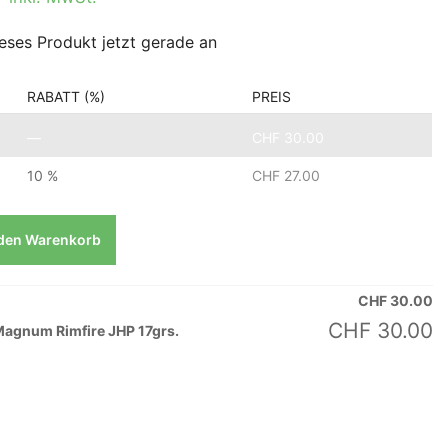
eses Produkt jetzt gerade an
RABATT (%)
PREIS
—
CHF
30.00
10 %
CHF
27.00
 den Warenkorb
CHF
30.00
CHF
30.00
Magnum Rimfire JHP 17grs.