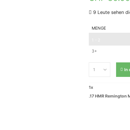
9 Leute sehen di
MENGE
1 - 2
3+
In
1
x
.17 HMR Remington 