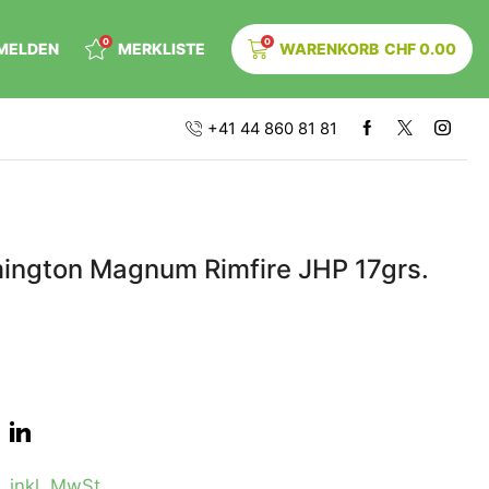
0
0
MELDEN
MERKLISTE
WARENKORB
CHF
0.00
+41 44 860 81 81
ington Magnum Rimfire JHP 17grs.
0
inkl. MwSt.